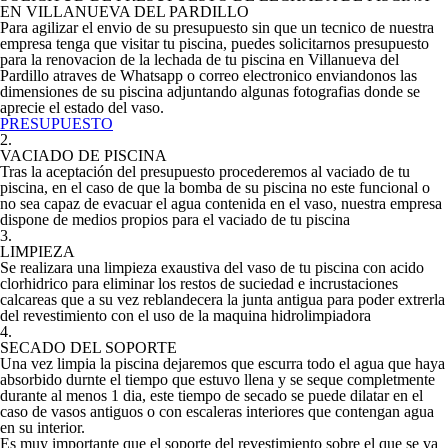
EN VILLANUEVA DEL PARDILLO
Para agilizar el envio de su presupuesto sin que un tecnico de nuestra
empresa tenga que visitar tu piscina, puedes solicitarnos presupuesto
para la renovacion de la lechada de tu piscina en Villanueva del
Pardillo atraves de Whatsapp o correo electronico enviandonos las
dimensiones de su piscina adjuntando algunas fotografias donde se
aprecie el estado del vaso.
PRESUPUESTO
2.
VACIADO DE PISCINA
Tras la aceptación del presupuesto procederemos al vaciado de tu
piscina, en el caso de que la bomba de su piscina no este funcional o
no sea capaz de evacuar el agua contenida en el vaso, nuestra empresa
dispone de medios propios para el vaciado de tu piscina
3.
LIMPIEZA
Se realizara una limpieza exaustiva del vaso de tu piscina con acido
clorhidrico para eliminar los restos de suciedad e incrustaciones
calcareas que a su vez reblandecera la junta antigua para poder extrerla
del revestimiento con el uso de la maquina hidrolimpiadora
4.
SECADO DEL SOPORTE
Una vez limpia la piscina dejaremos que escurra todo el agua que haya
absorbido durnte el tiempo que estuvo llena y se seque completmente
durante al menos 1 dia, este tiempo de secado se puede dilatar en el
caso de vasos antiguos o con escaleras interiores que contengan agua
en su interior.
Es muy importante que el soporte del revestimiento sobre el que se va